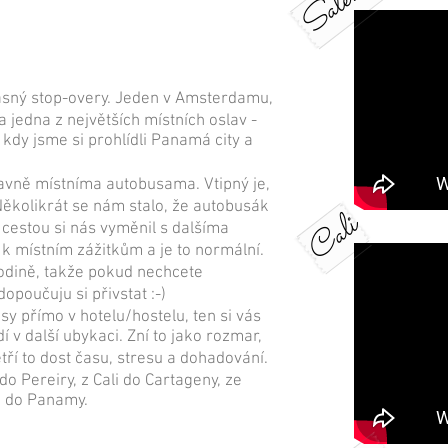
Salento
krásný stop-overy. Jeden v Amsterdamu,
a jedna z největších místních oslav -
 kdy jsme si prohlídli Panamá city a
avně místníma autobusama. Vtipný je,
Několikrát se nám stalo, že autobusák
Cali
a cestou si nás vyměnil s dalšíma
k místním zážitkům a je to normální.
odině, takže pokud nechcete
opoučuju si přivstat :-)
sy přímo v hotelu/hostelu, ten si vás
 v další ubykaci. Zní to jako rozmar,
tří to dost času, stresu a dohadování.
do Pereiry, z Cali do Cartageny, ze
d do Panamy.