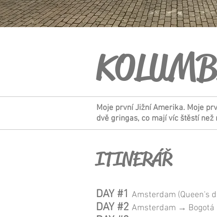
KOLUMB
Moje první Jižní Amerika. Moje pr
dvě gringas, co mají víc štěstí ne
ITINERÁŘ
DAY #1
Amsterdam (Queen's d
DAY #2
Amsterdam → Bogotá