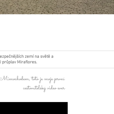
bezpečnějších zemí na světě a
ý průplav Miraflores.
Mimochodem, toto je moje první
cestovatelský video ever