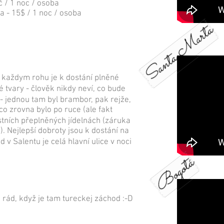
č / 1 noc / osoba
a - 15$ / 1 noc / osoba
Santa Marta
 každym rohu je k dostání plněné
 tvary - člověk nikdy neví, co bude
c - jednou tam byl brambor, pak rejže,
 co zrovna bylo po ruce (ale fakt
stních přeplněných jídelnách (záruka
. Nejlepší dobroty jsou k dostání na
 v Salentu je celá hlavní ulice v noci
Bogotá
 rád, když je tam tureckej záchod :-D