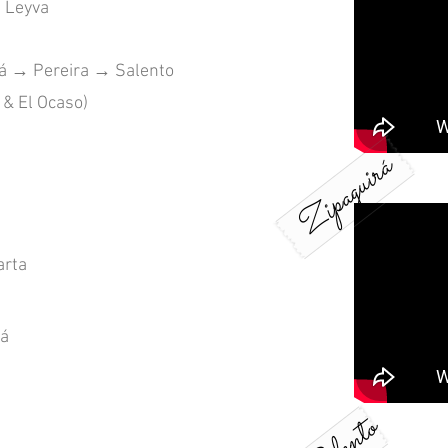
e Leyva
tá → Pereira → Salento
 & El Ocaso)
Zipaguirá
arta
tá