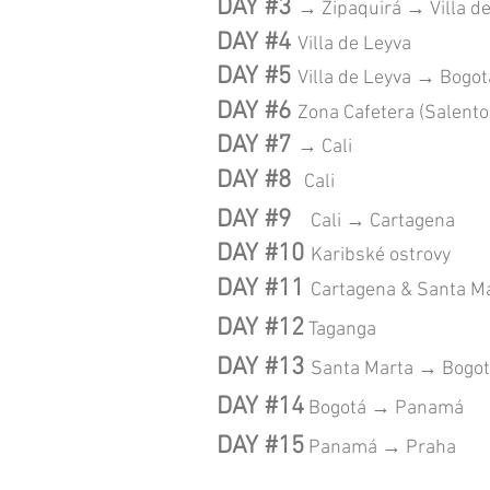
DAY #3
→
Zipaquirá → Villa d
DAY #4
Villa de Leyva
DAY #5
Villa de Leyva → Bogo
DAY #6
Zona Cafetera (Salento
DAY #7
→ Cali
DAY #8
Cali
DAY #9
Cali → Cartagena
DAY #10
Karibské ostrovy
DAY #11
Cartagena & Santa M
DAY #12
Taganga
DAY #13
Santa Marta → Bogo
DAY #14
Bogotá → Panamá
DAY #15
Panamá
→ Praha