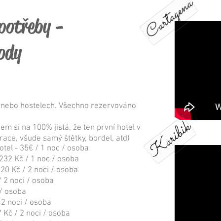
Cartagena
 potřeby -
hody
h nebo hostelech. Všechno rezervováno
Karibik
sem si na 100% jistá, že ten první hotel v
race, všude samý štětky, bordel, atd)
el - 35€ / 1 noc / osoba
 232 Kč / 1 noc / osoba
 820 Kč / 2 noci / osoba
/ 2 noci / osoba
 / osoba
 2 noci / osoba
 Kč / 2 noci / osoba