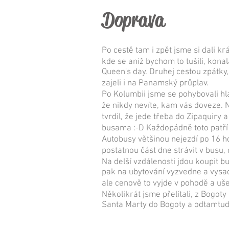
Doprava
Po cestě ​tam i zpět jsme si dali 
kde se aniž bychom to tušili, konal
Queen's day. Druhej cestou zpátky,
zajeli i na Panamský průplav.
Po Kolumbii jsme se pohybovali hl
že nikdy nevíte, kam vás doveze. 
tvrdil, že jede třeba do Zipaquiry 
busama :-D Každopádně toto patří 
Autobusy většinou nejezdí po 16 h
postatnou část dne strávit v busu, d
Na delší vzdálenosti jdou koupit bu
pak na ubytování vyzvedne a vysadí
ale cenově to vyjde v pohodě a uše
Několikrát jsme přelítali, z Bogoty 
Santa Marty do Bogoty a odtamtu