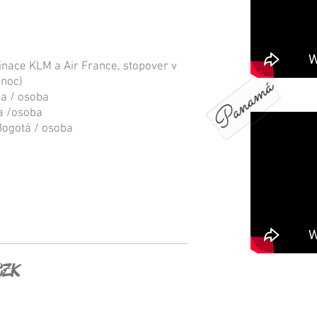
inace KLM a Air France, stopover v
Panamá
noc)
ra / osoba
na /osoba
Bogotá / osoba
CZK