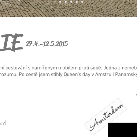
IE
27.4.-12.5.2015
vní cestování s namířenym mobilem proti sobě. Jedna z nejne
ž rozumu. Po cestě jsem stihly Queen's day v Amstru i Panamsk
Amsterdam
ay)