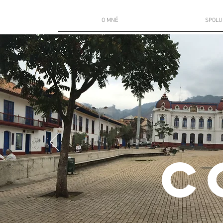
O MNĚ
SPOLU
C