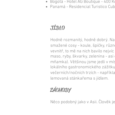
Bogotá - Hotel AG Boutique - 400 K
Panamá - Residencial Turistico Cub
JÍDLO
Hodně rozmanitý, hodně dobrý. Na
smažené cosy - koule, špičky, různé
vevnitř, to mě na nich bavilo nejví
maso, ryby, škvarky, zelenina - asi
mňamka). Většinou jsme jedli v mí
lokálního gastronomického zážitku)
večerních/nočních trzích - například
lemovaná stánkařema s jídlem.
ZÁCHODY
Něco podobný jako v Asii. Člověk je