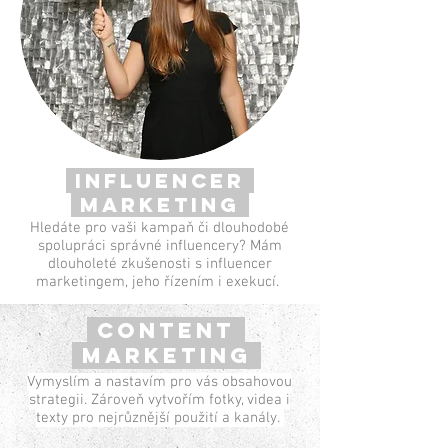
influencer
marketing
Hledáte pro vaši kampaň či dlouhodobé
spolupráci správné influencery? Mám
dlouholeté zkušenosti s influencer
marketingem, jeho řízením i exekucí.
CONTENT
MARKETING
Vymyslím a nastavím pro vás obsahovou
strategii. Zároveň vytvořím fotky, videa i
texty pro nejrůznější použití a kanály.