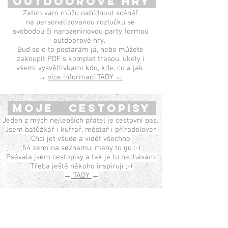
OUTDOOROVÉ HRY
Zatím vám můžu nabídnout scénář
na personalizovanou rozlučku se
svobodou či narozeninovou party formou
outdoorové hry.
Buď se o to postarám já, nebo můžete
zakoupit PDF s komplet trasou, úkoly i
všemi vysvětlivkami kdo, kde, co a jak.
→
více informací
TADY ←
MOJE CESTOPISY
Jeden z mých nejlepších přátel je cestovní pas.
Jsem baťůžkář i kufrař, městař i přírodolover.
Chci jet všude a vidět všechno.
54 zemí na seznamu, many to go :-)
Psávala jsem cestopisy a tak je tu nechávám.
Třeba ještě někoho inspirují ;-)
→
TADY
←