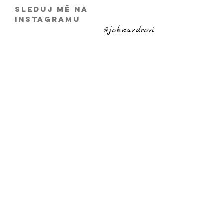
Sleduj mě na
Instagramu
@jak.na.zdravi