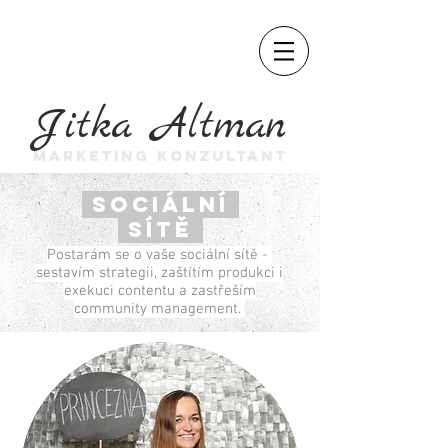
Jitka Altman
MARKETING KONZULTANT
sociální
SÍTĚ
Postarám se o vaše sociální sítě -
sestavím strategii, zaštítím produkci i
exekuci contentu a zastřeším
community management.​